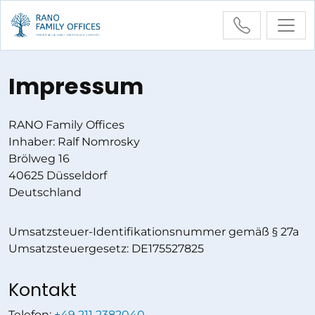
Impressum
Startseite
Impressum
RANO Family Offices
Inhaber: Ralf Nomrosky
Brölweg 16
40625 Düsseldorf
Deutschland
Umsatzsteuer-Identifikationsnummer gemäß § 27a
Umsatzsteuergesetz: DE175527825
Kontakt
Telefon:
+49 211 2382040