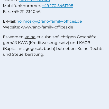
Mobilfunknummer:
+49 170 5461798
Fax: +49 211 234046
E-Mail:
ormon
ed.seciffo-ylimaf-onar@yks
Website: www.rano-family-offices.de
Es werden
keine
erlaubnispflichtigen Geschäfte
gemäß KWG (Kreditwesengesetz) und KAGB
(Kapitalanlagegesetzbuch) betrieben.
Keine
Rechts-
und Steuerberatung.